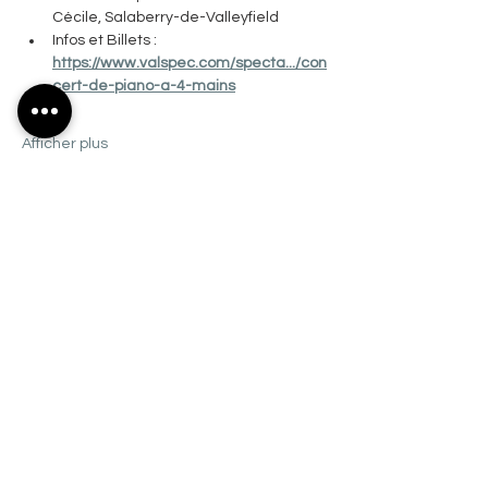
Cécile, Salaberry-de-Valleyfield
Infos et Billets : 
https://www.valspec.com/specta.../con
cert-de-piano-a-4-mains
Afficher plus
Partager cet événement
CONTACTEZ-NOUS
Basilique-Cathédrale:
19 rue de l'Église