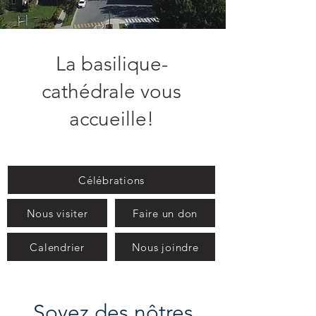
La basilique-
cathédrale vous
accueille!
Célébrations
Nous visiter
Faire un don
Calendrier
Nous joindre
Soyez des nôtres