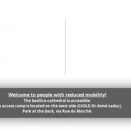
on.
450 370-4855, poste 221, ou par courriel à
CONTACT US
ents
info@lemuso.com Un minimum de 6
vrir
participants est requis pour la tenue
spect
ca-Cathedral:
d’une visite.
Parish Office
 l'Église
11 rue de l'Église, su
y-de-Valleyfield, Quebec
Salaberry-de-Valley
J6T 1J5
3-0674
 email
Welcome to people with reduced mobility!
The basilica-cathedral is accessible.
 access ramp is located on the west side (CHSLD Dr-Aimé-Leduc)
Park at the back, via Rue du Marché.
All rights reserved to Paroisse Sainte-Cécile.