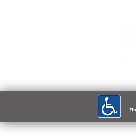
mercredi durant les temps d’adorati
Durant les célébrations et les mom
de prière, nous vous invitons à décou
ce lieu sacré dans le silence et le re
Basili
du culte.
19 rue de
Salaberr
J6T 1J5
(450) 37
Send an
The