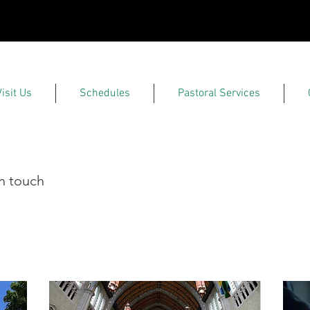
Visit Us
Schedules
Pastoral Services
in touch