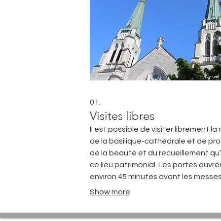
01.
Visites libres
Il est possible de visiter librement la
de la basilique-cathédrale et de pro
de la beauté et du recueillement qu
ce lieu patrimonial. Les portes ouvre
environ 45 minutes avant les messe
fin de semaine et 30 minutes avant 
Show more
messes de semaine. La basilique-
cathédrale est également accessibl