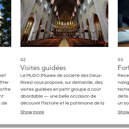
02.
03.
Visites guidées
For
 nef
Le MUSO (Musée de société des Deux-
Recev
fiter
Rives) vous propose, sur demande, des
navig
’offre
visites guidées en petit groupe à coût
Notre
nt
abordable — une belle occasion de
défis
s de
découvrir l’histoire et le patrimoine de la
un so
les
région dans une ambiance conviviale.
succ
Show more
Show
Pour toute information ou pour réserver,
e le
communiquez avec l’équipe du MUSO au