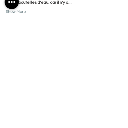
et des bouteilles d'eau, car il n'y a…
Show More
Share this event
CONTACT US
Basilica-Cathedral:
19 rue de l'Église
Salaberry-de-Valleyfield, Quebec
J6T 1J5
(450) 373-0674
Send an email