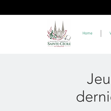
Home
Jeu
derni