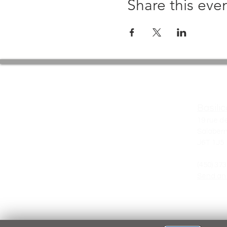
Share this eve
Basili
19 rue de
Salaberr
J6T 1J5
(450) 37
Send an