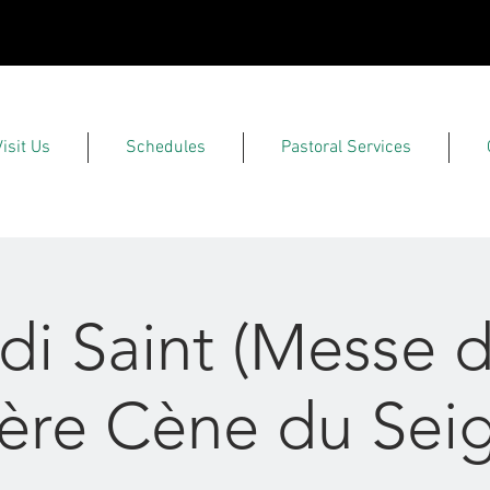
Visit Us
Schedules
Pastoral Services
di Saint (Messe d
ère Cène du Sei