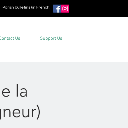
Parish bulletins (in French)
Contact Us
Support Us
e la
gneur)