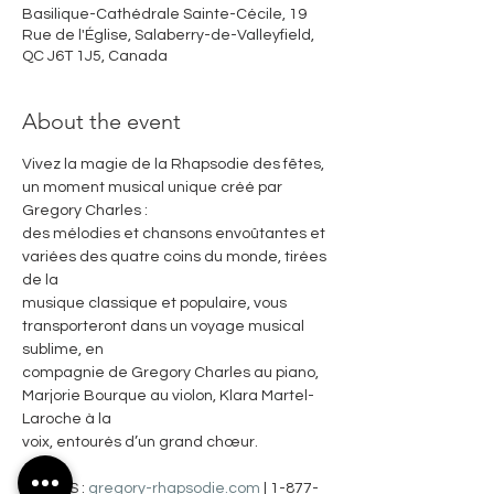
Basilique-Cathédrale Sainte-Cécile, 19
Rue de l'Église, Salaberry-de-Valleyfield,
QC J6T 1J5, Canada
About the event
Vivez la magie de la Rhapsodie des fêtes, 
un moment musical unique créé par 
Gregory Charles :
des mélodies et chansons envoûtantes et 
variées des quatre coins du monde, tirées 
de la
musique classique et populaire, vous 
transporteront dans un voyage musical 
sublime, en
compagnie de Gregory Charles au piano, 
Marjorie Bourque au violon, Klara Martel-
Laroche à la
voix, entourés d’un grand chœur.
BILLETS : 
gregory-rhapsodie.com
 | 1-877-